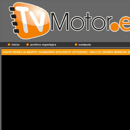
inicio
archivo reportajes
contacto
DAVID PÉREZ-ALBERTO CHAMORRO (PEUGEOT 207S2000) - RALLYE SIERRA MORENA 2