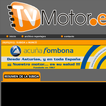
inicio
archivo reportajes
contacto
28|05|2011- SUBIDA a MUNCÓ