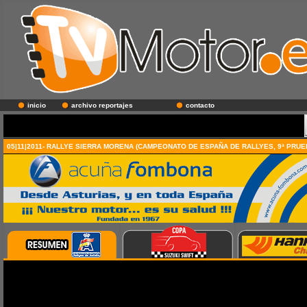
inicio
archivo reportajes
contacto
05|11|2011- RALLYE SIERRA MORENA (CAMPEONATO DE ESPAÑA DE RALLYES, 9ª PRUE