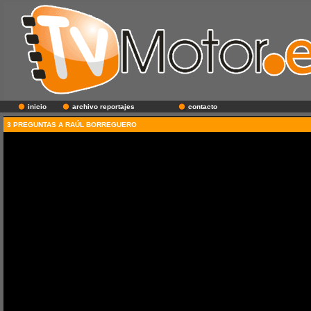
inicio
archivo reportajes
contacto
3 PREGUNTAS A RAÚL BORREGUERO