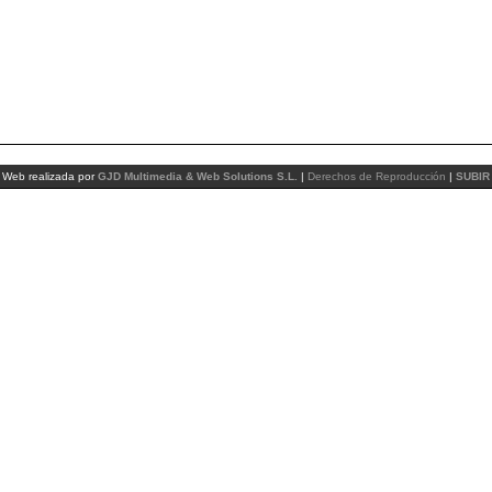
Web realizada por
GJD Multimedia & Web Solutions S.L.
|
Derechos de Reproducción
|
SUBIR