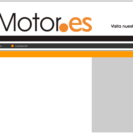
es
contacto