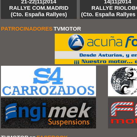
21-22|11|2014
14|11|2014
RALLYE COM.MADRID
RALLYE RIOLOB
(Cto. España Rallyes)
(Cto. España Rallyes 
PATROCINADORES
TVMOTOR